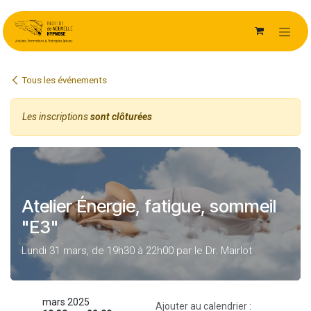
Se rendre au contenu
Tous les événements
Les inscriptions
sont clôturées
Atelier Énergie, fatigue, sommeil
"E3"
Lundi 31 mars, de 19h30 à 22h00 par le Dr. Mairlot
mars 2025
Ajouter au calendrier :