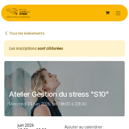
Se rendre au contenu
Tous les événements
Les inscriptions
sont clôturées
Atelier Gestion du stress "S10"
Mercredi 24 juin 2026, de 18h00 à 20h30
juin 2026
Ajouter au calendrier :