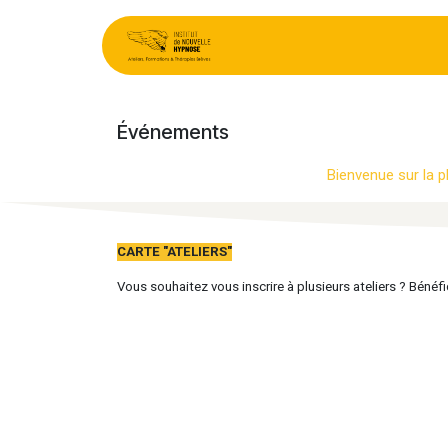
Se rendre au contenu
:
Événements
Ca
Événements
Bienvenue sur la p
CARTE "ATELIERS"
Vous souhaitez vous inscrire à plusieurs ateliers ? Bénéf