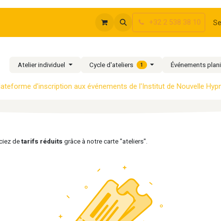
+32 2 538 38 10
rte Ateliers
Se
Cycle d'ateliers
Atelier individuel
Événements plani
1
lateforme d'inscription aux événements de l'Ins​titut de Nouvelle Hy
iciez de
tarifs réduits
grâce à notre carte "ateliers".