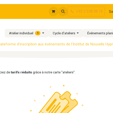
+32 2 538 38 10
rte Ateliers
Se
Atelier individuel
Cycle d'ateliers
Événements plani
1
lateforme d'inscription aux événements de l'Ins​titut de Nouvelle Hy
iciez de
tarifs réduits
grâce à notre carte "ateliers".