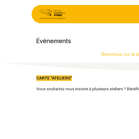
Se rendre au contenu
:
Événements
Ca
Événements
Bienvenue sur la p
CARTE "ATELIERS"
Vous souhaitez vous inscrire à plusieurs ateliers ? Bénéf